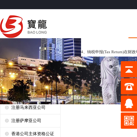
注册塞舌尔公司
2、新公司成立第一年的年检(
内，哪个时间先到就适用哪个;
注册香港公司
注册BVI公司
3、第二年之后的年检是在第一
注册开曼公司
4、纳税申报(Tax Return)
注册美国公司
注册德国公司
注册新加坡公司
注册马绍尔公司
注册马来西亚公司
注册萨摩亚公司
香港公司主体资格公证