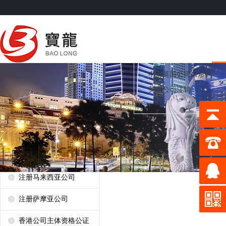
注册塞舌尔公司
注册英国公司流程
注册香港公司
注册英国公司的优势
英国公司报税与年审
注册BVI公司
申请英国公司VAT税号
注册开曼公司
申请英国公司条形码
英国公司注销
注册美国公司
注册德国公司
注册新加坡公司
注册马绍尔公司
注册马来西亚公司
注册萨摩亚公司
香港公司主体资格公证